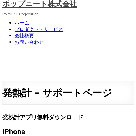
ポップニート株式会社
コ
ン
PoPNEAT Corporation
テ
メ
ン
ホーム
ニ
ツ
プロダクト・サービス
ュ
へ
会社概要
ー
ス
お問い合わせ
キ
ッ
プ
発熱計 – サポートページ
発熱計アプリ無料ダウンロード
iPhone