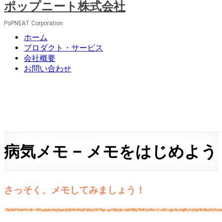
ポップニート株式会社
コ
ン
PoPNEAT Corporation
テ
メ
ン
ホーム
ニ
ツ
プロダクト・サービス
ュ
へ
会社概要
ー
ス
お問い合わせ
キ
ッ
プ
病気メモ – メモをはじめよう
さっそく、メモしてみましょう！