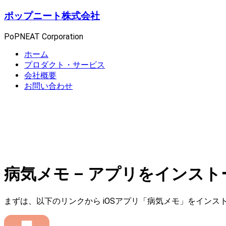
コ
ポップニート株式会社
ン
テ
PoPNEAT Corporation
ン
メ
ホーム
ツ
ニ
プロダクト・サービス
へ
ュ
会社概要
ス
ー
お問い合わせ
キ
ッ
プ
病気メモ – アプリをインス
まずは、以下のリンクから iOSアプリ「病気メモ」をインス